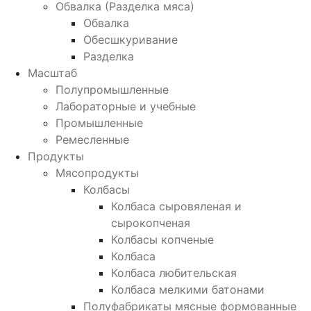
Обвалка (Разделка мяса)
Обвалка
Обесшкуривание
Разделка
Масштаб
Полупромышленные
Лабораторные и учебные
Промышленные
Ремесленные
Продукты
Мясопродукты
Колбасы
Колбаса сыровяленая и
сырокопченая
Колбасы копченые
Колбаса
Колбаса любительская
Колбаса мелкими батонами
Полуфабрикаты мясные формованные