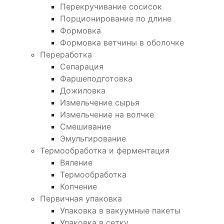
Перекручивание сосисок
Порционирование по длине
Формовка
Формовка ветчины в оболочке
Переработка
Сепарация
Фаршеподготовка
Дожиловка
Измельчение сырья
Измельчение на волчке
Смешивание
Эмульгирование
Термообработка и ферментация
Вяление
Термообработка
Копчение
Первичная упаковка
Упаковка в вакуумные пакеты
Упаковка в сетку