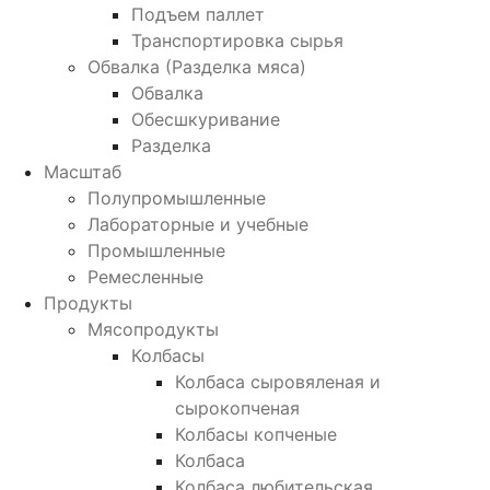
Подъем паллет
Транспортировка сырья
Обвалка (Разделка мяса)
Обвалка
Обесшкуривание
Разделка
Масштаб
Полупромышленные
Лабораторные и учебные
Промышленные
Ремесленные
Продукты
Мясопродукты
Колбасы
Колбаса сыровяленая и
сырокопченая
Колбасы копченые
Колбаса
Колбаса любительская