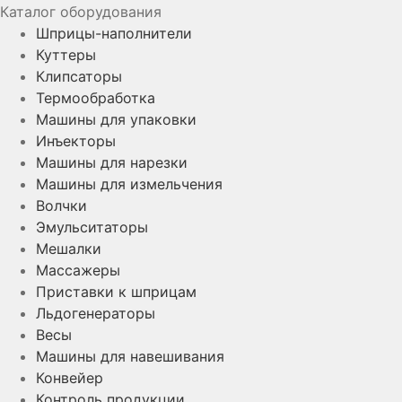
Каталог оборудования
Шприцы-наполнители
Куттеры
Клипсаторы
Термообработка
Машины для упаковки
Инъекторы
Машины для нарезки
Машины для измельчения
Волчки
Эмульситаторы
Мешалки
Массажеры
Приставки к шприцам
Льдогенераторы
Весы
Машины для навешивания
Конвейер
Контроль продукции