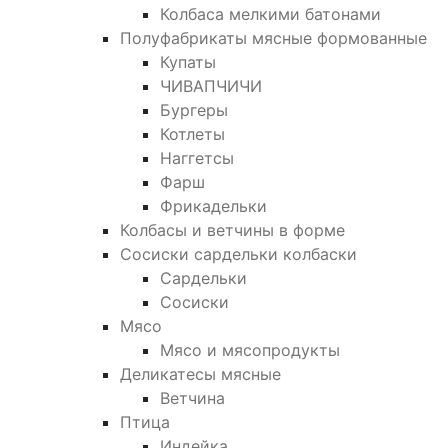
Колбаса мелкими батонами
Полуфабрикаты мясные формованные
Купаты
ЧИВАПЧИЧИ
Бургеры
Котлеты
Наггетсы
Фарш
Фрикадельки
Колбасы и ветчины в форме
Сосиски сардельки колбаски
Сардельки
Сосиски
Мясо
Мясо и мясопродукты
Деликатесы мясные
Ветчина
Птица
Индейка