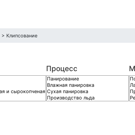
>
Клипсование
Процесс
М