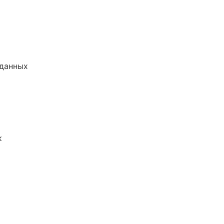
 данных
к