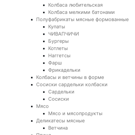
Колбаса любительская
Колбаса мелкими батонами
Полуфабрикаты мясные формованные
Купаты
ЧИВАПЧИЧИ
Бургеры
Котлеты
Наггетсы
Фарш
Фрикадельки
Колбасы и ветчины в форме
Сосиски сардельки колбаски
Сардельки
Сосиски
Мясо
Мясо и мясопродукты
Деликатесы мясные
Ветчина