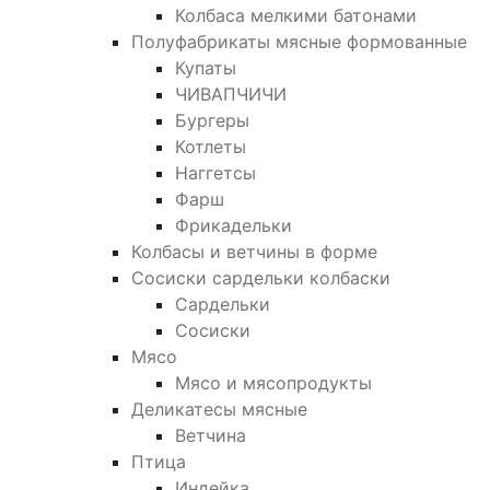
Колбаса мелкими батонами
Полуфабрикаты мясные формованные
Купаты
ЧИВАПЧИЧИ
Бургеры
Котлеты
Наггетсы
Фарш
Фрикадельки
Колбасы и ветчины в форме
Сосиски сардельки колбаски
Сардельки
Сосиски
Мясо
Мясо и мясопродукты
Деликатесы мясные
Ветчина
Птица
Индейка