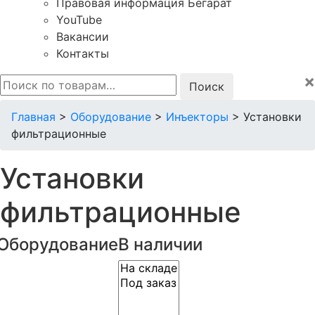
Правовая информация Бегарат
YouTube
Вакансии
Контакты
×
Искать:
Главная
>
Оборудование
>
Инъекторы
>
Установки
фильтрационные
Установки
фильтрационные
Оборудование
В наличии