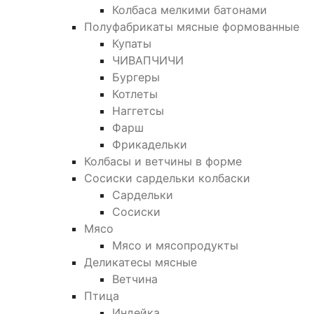
Колбаса мелкими батонами
Полуфабрикаты мясные формованные
Купаты
ЧИВАПЧИЧИ
Бургеры
Котлеты
Наггетсы
Фарш
Фрикадельки
Колбасы и ветчины в форме
Сосиски сардельки колбаски
Сардельки
Сосиски
Мясо
Мясо и мясопродукты
Деликатесы мясные
Ветчина
Птица
Индейка