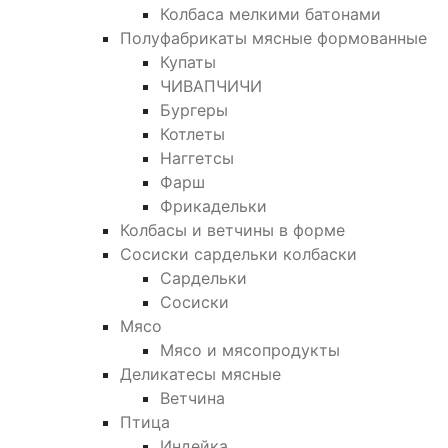
Колбаса мелкими батонами
Полуфабрикаты мясные формованные
Купаты
ЧИВАПЧИЧИ
Бургеры
Котлеты
Наггетсы
Фарш
Фрикадельки
Колбасы и ветчины в форме
Сосиски сардельки колбаски
Сардельки
Сосиски
Мясо
Мясо и мясопродукты
Деликатесы мясные
Ветчина
Птица
Индейка