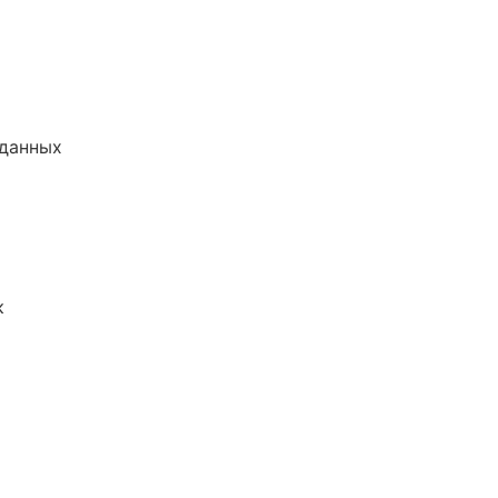
 данных
к