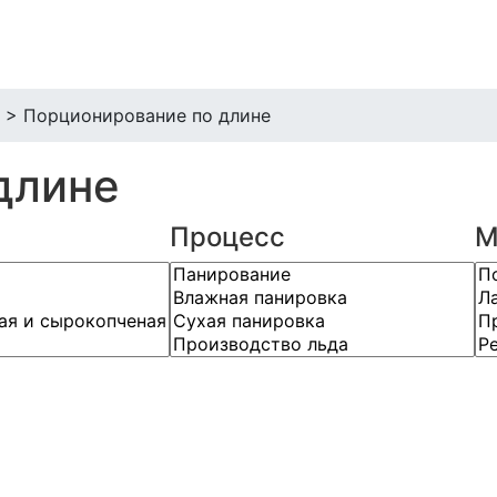
>
Порционирование по длине
длине
Процесс
М