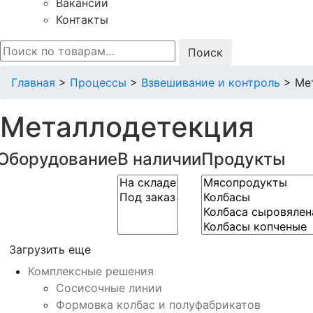
Вакансии
Контакты
Искать:
Главная
>
Процессы
>
Взвешивание и контроль
>
Ме
Металлодетекция
Оборудование
В наличии
Продукты
Загрузить еще
Комплексные решения
Сосисочные линии
Формовка колбас и полуфабрикатов