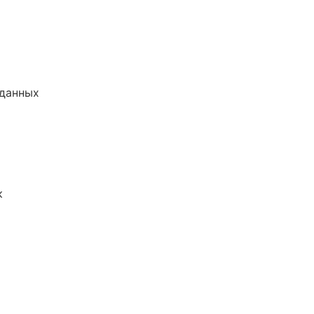
 данных
к