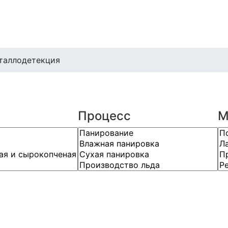
таллодетекция
Процесс
М