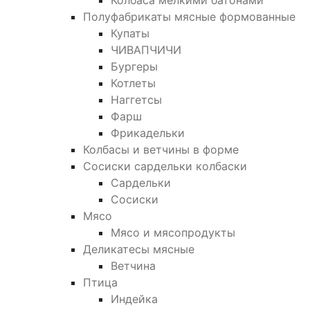
Колбаса мелкими батонами
Полуфабрикаты мясные формованные
Купаты
ЧИВАПЧИЧИ
Бургеры
Котлеты
Наггетсы
Фарш
Фрикадельки
Колбасы и ветчины в форме
Сосиски сардельки колбаски
Сардельки
Сосиски
Мясо
Мясо и мясопродукты
Деликатесы мясные
Ветчина
Птица
Индейка