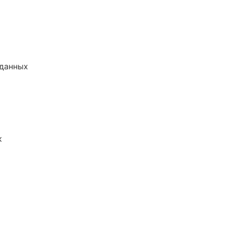
 данных
к