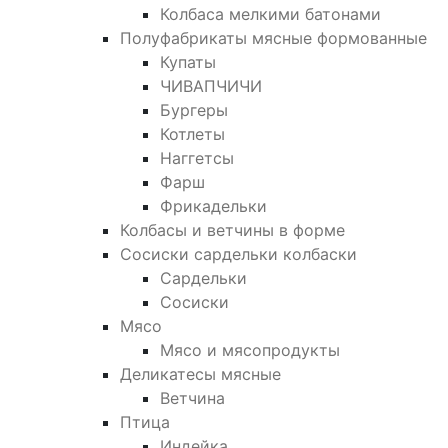
Колбаса мелкими батонами
Полуфабрикаты мясные формованные
Купаты
ЧИВАПЧИЧИ
Бургеры
Котлеты
Наггетсы
Фарш
Фрикадельки
Колбасы и ветчины в форме
Сосиски сардельки колбаски
Сардельки
Сосиски
Мясо
Мясо и мясопродукты
Деликатесы мясные
Ветчина
Птица
Индейка