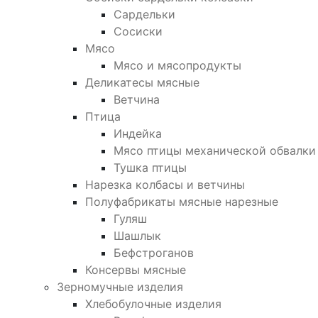
Сардельки
Сосиски
Мясо
Мясо и мясопродукты
Деликатесы мясные
Ветчина
Птица
Индейка
Мясо птицы механической обвалки
Тушка птицы
Нарезка колбасы и ветчины
Полуфабрикаты мясные нарезные
Гуляш
Шашлык
Бефстроганов
Консервы мясные
Зерномучные изделия
Хлебобулочные изделия