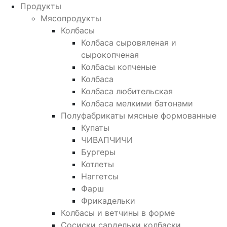
Продукты
Мясопродукты
Колбасы
Колбаса сыровяленая и
сырокопченая
Колбасы копченые
Колбаса
Колбаса любительская
Колбаса мелкими батонами
Полуфабрикаты мясные формованные
Купаты
ЧИВАПЧИЧИ
Бургеры
Котлеты
Наггетсы
Фарш
Фрикадельки
Колбасы и ветчины в форме
Сосиски сардельки колбаски