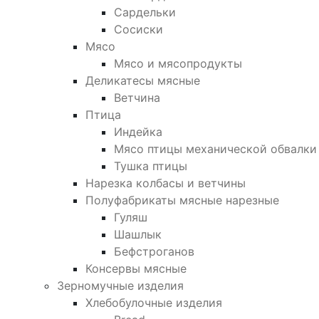
Сардельки
Сосиски
Мясо
Мясо и мясопродукты
Деликатесы мясные
Ветчина
Птица
Индейка
Мясо птицы механической обвалки
Тушка птицы
Нарезка колбасы и ветчины
Полуфабрикаты мясные нарезные
Гуляш
Шашлык
Бефстроганов
Консервы мясные
Зерномучные изделия
Хлебобулочные изделия