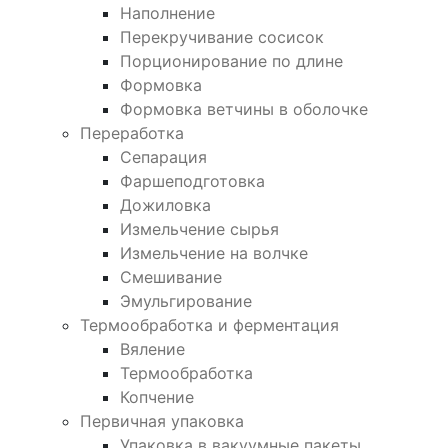
Наполнение
Перекручивание сосисок
Порционирование по длине
Формовка
Формовка ветчины в оболочке
Переработка
Сепарация
Фаршеподготовка
Дожиловка
Измельчение сырья
Измельчение на волчке
Смешивание
Эмульгирование
Термообработка и ферментация
Вяление
Термообработка
Копчение
Первичная упаковка
Упаковка в вакуумные пакеты