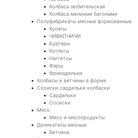
Колбаса любительская
Колбаса мелкими батонами
Полуфабрикаты мясные формованные
Купаты
ЧИВАПЧИЧИ
Бургеры
Котлеты
Наггетсы
Фарш
Фрикадельки
Колбасы и ветчины в форме
Сосиски сардельки колбаски
Сардельки
Сосиски
Мясо
Мясо и мясопродукты
Деликатесы мясные
Ветчина