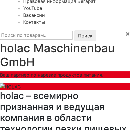
Правовая информация Бегарат
YouTube
Вакансии
Контакты
×
Искать:
holac Maschinenbau
GmbH
Ваш партнер по нарезке продуктов питания.
holac – всемирно
признанная и ведущая
компания в области
технологии резки пищевых