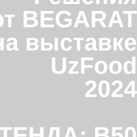
от BEGARAT
на выставке
UzFood
2024
ТЕНДА: B50