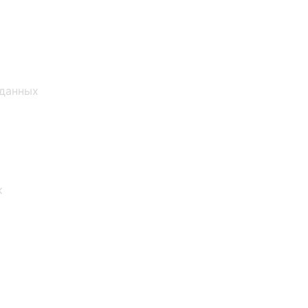
 данных
к