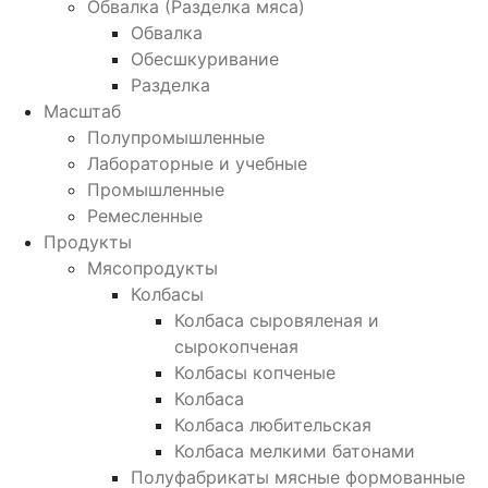
Обвалка (Разделка мяса)
Обвалка
Обесшкуривание
Разделка
Масштаб
Полупромышленные
Лабораторные и учебные
Промышленные
Ремесленные
Продукты
Мясопродукты
Колбасы
Колбаса сыровяленая и
сырокопченая
Колбасы копченые
Колбаса
Колбаса любительская
Колбаса мелкими батонами
Полуфабрикаты мясные формованные