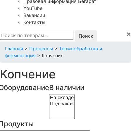
Правовая информация Бегарат
YouTube
Вакансии
Контакты
×
Искать:
Главная
>
Процессы
>
Термообработка и
ферментация
>
Копчение
Копчение
Оборудование
В наличии
Продукты