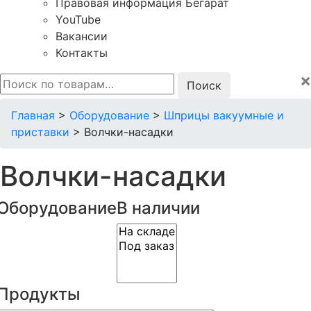
Правовая информация Бегарат
YouTube
Вакансии
Контакты
×
Искать:
Главная
>
Оборудование
>
Шприцы вакуумные и
приставки
>
Волчки-насадки
Волчки-насадки
Оборудование
В наличии
Продукты