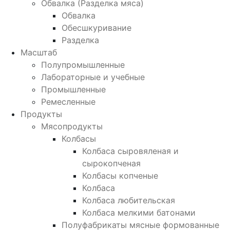
Обвалка (Разделка мяса)
Обвалка
Обесшкуривание
Разделка
Масштаб
Полупромышленные
Лабораторные и учебные
Промышленные
Ремесленные
Продукты
Мясопродукты
Колбасы
Колбаса сыровяленая и
сырокопченая
Колбасы копченые
Колбаса
Колбаса любительская
Колбаса мелкими батонами
Полуфабрикаты мясные формованные