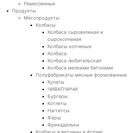
Ремесленные
Продукты
Мясопродукты
Колбасы
Колбаса сыровяленая и
сырокопченая
Колбасы копченые
Колбаса
Колбаса любительская
Колбаса мелкими батонами
Полуфабрикаты мясные формованные
Купаты
ЧИВАПЧИЧИ
Бургеры
Котлеты
Наггетсы
Фарш
Фрикадельки
Колбасы и ветчины в форме