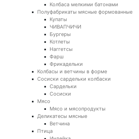
Колбаса мелкими батонами
Полуфабрикаты мясные формованные
Купаты
ЧИВАПЧИЧИ
Бургеры
Котлеты
Наггетсы
Фарш
Фрикадельки
Колбасы и ветчины в форме
Сосиски сардельки колбаски
Сардельки
Сосиски
Мясо
Мясо и мясопродукты
Деликатесы мясные
Ветчина
Птица
Индейка