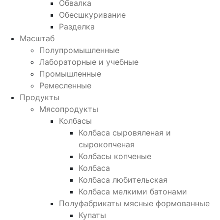
Обвалка
Обесшкуривание
Разделка
Масштаб
Полупромышленные
Лабораторные и учебные
Промышленные
Ремесленные
Продукты
Мясопродукты
Колбасы
Колбаса сыровяленая и
сырокопченая
Колбасы копченые
Колбаса
Колбаса любительская
Колбаса мелкими батонами
Полуфабрикаты мясные формованные
Купаты