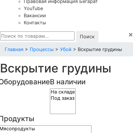
Правовая информация Бегарат
YouTube
Вакансии
Контакты
×
Искать:
Главная
>
Процессы
>
Убой
>
Вскрытие грудины
Вскрытие грудины
Оборудование
В наличии
Продукты