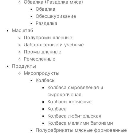
Обвалка (Разделка мяса)
Обвалка
Обесшкуривание
Разделка
Масштаб
Полупромышленные
Лабораторные и учебные
Промышленные
Ремесленные
Продукты
Мясопродукты
Колбасы
Колбаса сыровяленая и
сырокопченая
Колбасы копченые
Колбаса
Колбаса любительская
Колбаса мелкими батонами
Полуфабрикаты мясные формованные