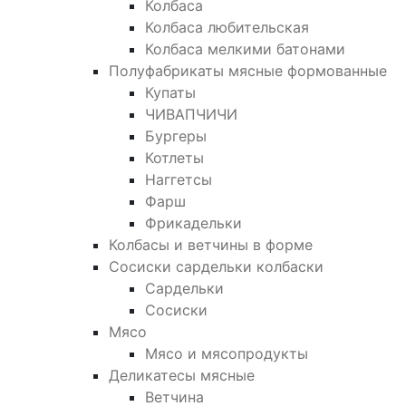
Колбаса
Колбаса любительская
Колбаса мелкими батонами
Полуфабрикаты мясные формованные
Купаты
ЧИВАПЧИЧИ
Бургеры
Котлеты
Наггетсы
Фарш
Фрикадельки
Колбасы и ветчины в форме
Сосиски сардельки колбаски
Сардельки
Сосиски
Мясо
Мясо и мясопродукты
Деликатесы мясные
Ветчина