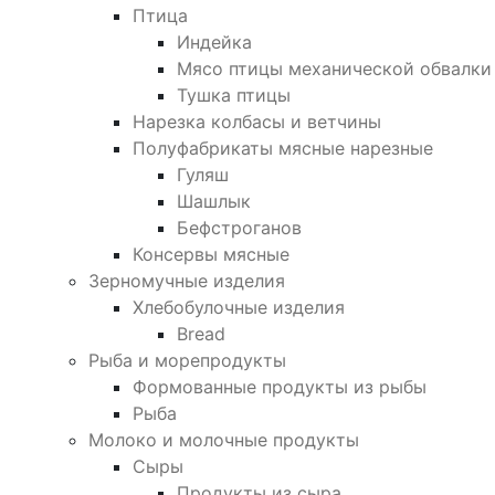
Птица
Индейка
Мясо птицы механической обвалки
Тушка птицы
Нарезка колбасы и ветчины
Полуфабрикаты мясные нарезные
Гуляш
Шашлык
Бефстроганов
Консервы мясные
Зерномучные изделия
Хлебобулочные изделия
Bread
Рыба и морепродукты
Формованные продукты из рыбы
Рыба
Молоко и молочные продукты
Сыры
Продукты из сыра