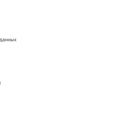
 данных
к