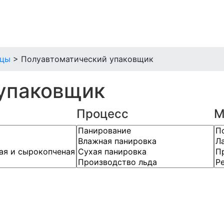
ицы
>
Полуавтоматический упаковщик
упаковщик
Процесс
М