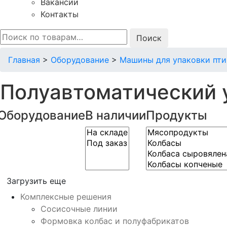
Вакансии
Контакты
Искать:
Главная
>
Оборудование
>
Машины для упаковки пт
Полуавтоматический 
Оборудование
В наличии
Продукты
Загрузить еще
Комплексные решения
Сосисочные линии
Формовка колбас и полуфабрикатов