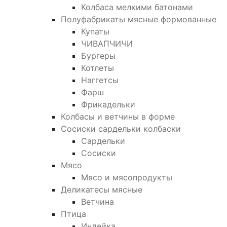
Колбаса мелкими батонами
Полуфабрикаты мясные формованные
Купаты
ЧИВАПЧИЧИ
Бургеры
Котлеты
Наггетсы
Фарш
Фрикадельки
Колбасы и ветчины в форме
Сосиски сардельки колбаски
Сардельки
Сосиски
Мясо
Мясо и мясопродукты
Деликатесы мясные
Ветчина
Птица
Индейка