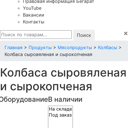
Правовая информация Бегарат
YouTube
Вакансии
Контакты
×
Искать:
Главная
>
Продукты
>
Мясопродукты
>
Колбасы
>
Колбаса сыровяленая и сырокопченая
Колбаса сыровяленая
и сырокопченая
Оборудование
В наличии