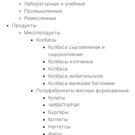
Лабораторные и учебные
Промышленные
Ремесленные
Продукты
Мясопродукты
Колбасы
Колбаса сыровяленая и
сырокопченая
Колбасы копченые
Колбаса
Колбаса любительская
Колбаса мелкими батонами
Полуфабрикаты мясные формованные
Купаты
ЧИВАПЧИЧИ
Бургеры
Котлеты
Наггетсы
Фарш