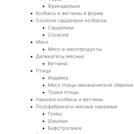
Фрикадельки
Колбасы и ветчины в форме
Сосиски сардельки колбаски
Сардельки
Сосиски
Мясо
Мясо и мясопродукты
Деликатесы мясные
Ветчина
Птица
Индейка
Мясо птицы механической обвалки
Тушка птицы
Нарезка колбасы и ветчины
Полуфабрикаты мясные нарезные
Гуляш
Шашлык
Бефстроганов