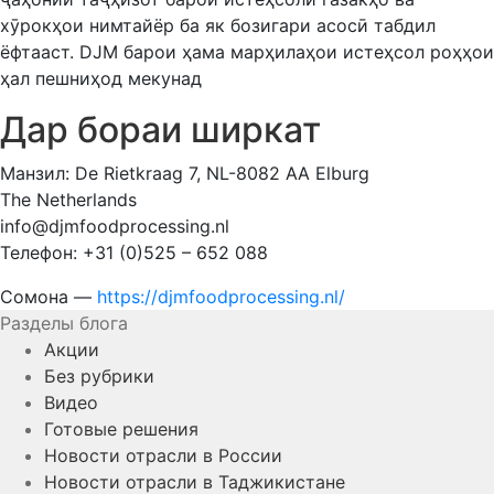
хӯрокҳои нимтайёр ба як бозигари асосӣ табдил
ёфтааст. DJM барои ҳама марҳилаҳои истеҳсол роҳҳои
ҳал пешниҳод мекунад
Дар бораи ширкат
Манзил: De Rietkraag 7, NL-8082 AA Elburg
The Netherlands
info@djmfoodprocessing.nl
Телефон: +31 (0)525 – 652 088
Сомона —
https://djmfoodprocessing.nl/
Разделы блога
Акции
Без рубрики
Видео
Готовые решения
Новости отрасли в России
Новости отрасли в Таджикистане