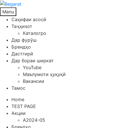
Menu
Саҳифаи асосӣ
Таҷҳизот
Каталогро
Дар фурӯш
Брендҳо
Дастгирӣ
Дар бораи ширкат
YouTube
Маълумоти ҳуқуқӣ
Вакансии
Тамос
Home
TEST PAGE
Акции
A2024-05
Брендҳо