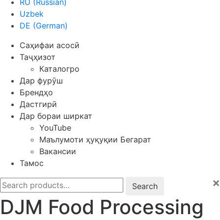
RU
(
Russian
)
Uzbek
DE
(
German
)
Саҳифаи асосӣ
Таҷҳизот
Каталогро
Дар фурӯш
Брендҳо
Дастгирӣ
Дар бораи ширкат
YouTube
Маълумоти ҳуқуқии Бегарат
Вакансии
Тамос
×
Search
for:
DJM Food Processing