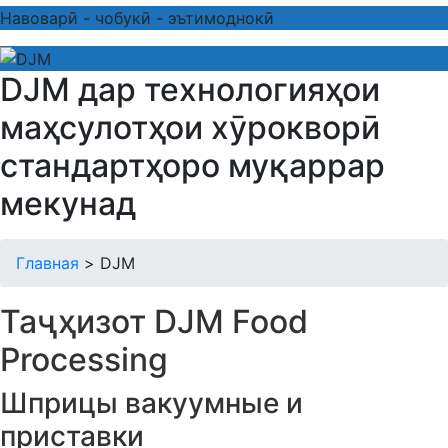
Навоварӣ - чобукӣ - эътимоднокӣ
DJM дар технологияҳои
маҳсулотҳои хӯрокворӣ
стандартҳоро муқаррар
мекунад
Главная
>
DJM
Таҷҳизот DJM Food
Processing
Шприцы вакуумные и
приставки