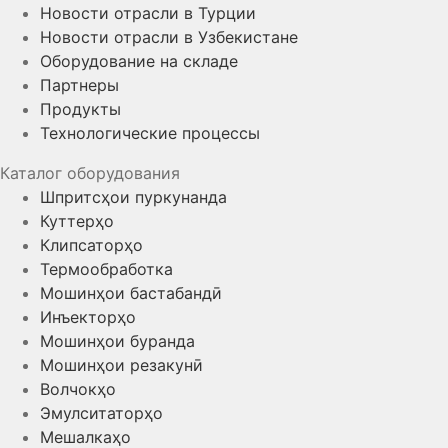
Новости отрасли в Турции
Новости отрасли в Узбекистане
Оборудование на складе
Партнеры
Продукты
Технологические процессы
Каталог оборудования
Шпритсҳои пуркунанда
Куттерҳо
Клипсаторҳо
Термообработка
Мошинҳои бастабандӣ
Инъекторҳо
Мошинҳои буранда
Мошинҳои резакунӣ
Волчокҳо
Эмулситаторҳо
Мешалкаҳо