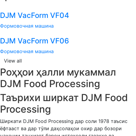
DJM VacForm VF04
Формовочная машина
DJM VacForm VF06
Формовочная машина
View all
Роҳҳои ҳалли мукаммал
DJM Food Processing
Таърихи ширкат DJM Food
Processing
Ширкати DJM Food Processing дар соли 1978 таъсис
ёфтааст ва дар тӯли даҳсолаҳои охир дар бозори
ҷаҳонии таҷҳизот барои истеҳсоли газакҳо ва