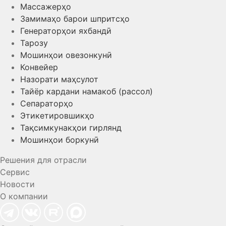
Массажерҳо
Замимаҳо барои шпритсҳо
Генераторҳои яхбандӣ
Тарозу
Мошинҳои овезонкунӣ
Конвейер
Назорати маҳсулот
Тайёр кардани намакоб (рассол)
Сепараторҳо
Этикетировшикҳо
Тақсимкунакҳои гирлянд
Мошинҳои боркунӣ
Решения для отрасли
Сервис
Новости
О компании