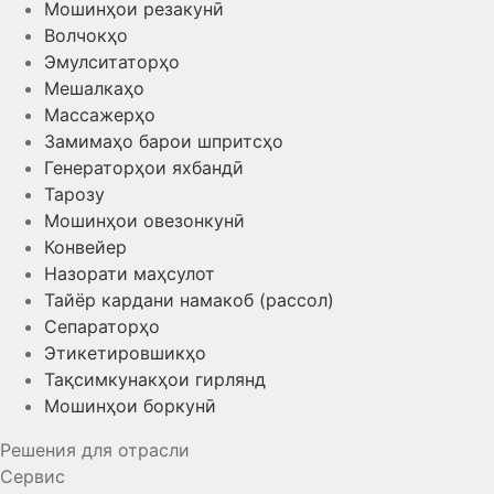
Мошинҳои резакунӣ
Волчокҳо
Эмулситаторҳо
Мешалкаҳо
Массажерҳо
Замимаҳо барои шпритсҳо
Генераторҳои яхбандӣ
Тарозу
Мошинҳои овезонкунӣ
Конвейер
Назорати маҳсулот
Тайёр кардани намакоб (рассол)
Сепараторҳо
Этикетировшикҳо
Тақсимкунакҳои гирлянд
Мошинҳои боркунӣ
Решения для отрасли
Сервис