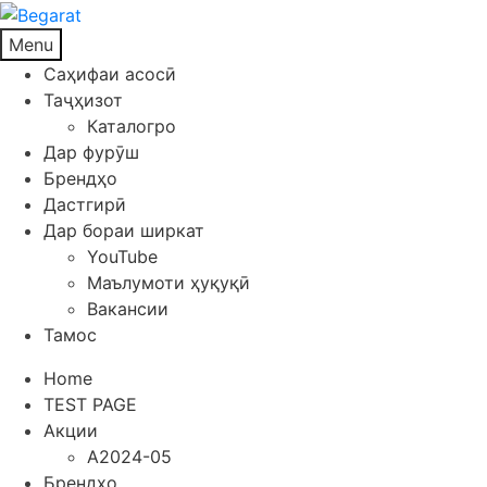
Menu
Саҳифаи асосӣ
Таҷҳизот
Каталогро
Дар фурӯш
Брендҳо
Дастгирӣ
Дар бораи ширкат
YouTube
Маълумоти ҳуқуқӣ
Вакансии
Тамос
Home
TEST PAGE
Акции
A2024-05
Брендҳо