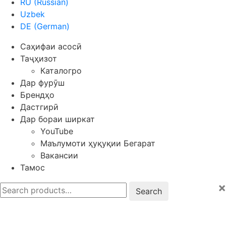
RU
(
Russian
)
Uzbek
DE
(
German
)
Саҳифаи асосӣ
Таҷҳизот
Каталогро
Дар фурӯш
Брендҳо
Дастгирӣ
Дар бораи ширкат
YouTube
Маълумоти ҳуқуқии Бегарат
Вакансии
Тамос
×
Search
for: