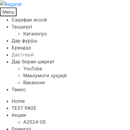
Menu
Саҳифаи асосӣ
Таҷҳизот
Каталогро
Дар фурӯш
Брендҳо
Дастгирӣ
Дар бораи ширкат
YouTube
Маълумоти ҳуқуқӣ
Вакансии
Тамос
Home
TEST PAGE
Акции
A2024-05
Брендҳо