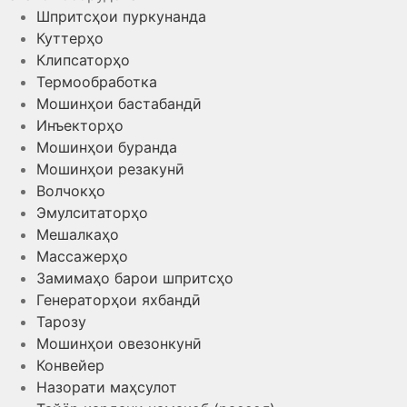
Шпритсҳои пуркунанда
Куттерҳо
Клипсаторҳо
Термообработка
Мошинҳои бастабандӣ
Инъекторҳо
Мошинҳои буранда
Мошинҳои резакунӣ
Волчокҳо
Эмулситаторҳо
Мешалкаҳо
Массажерҳо
Замимаҳо барои шпритсҳо
Генераторҳои яхбандӣ
Тарозу
Мошинҳои овезонкунӣ
Конвейер
Назорати маҳсулот