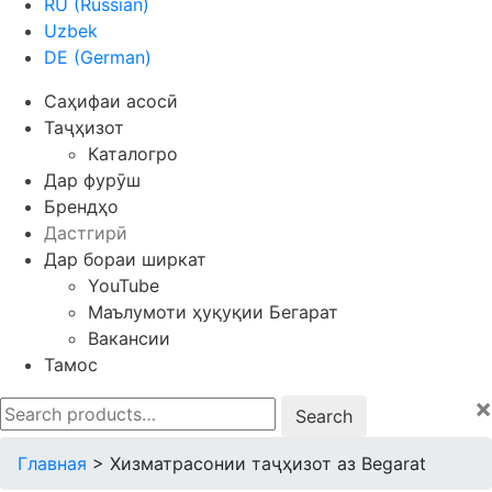
RU
(
Russian
)
Uzbek
DE
(
German
)
Саҳифаи асосӣ
Таҷҳизот
Каталогро
Дар фурӯш
Брендҳо
Дастгирӣ
Дар бораи ширкат
YouTube
Маълумоти ҳуқуқии Бегарат
Вакансии
Тамос
×
Search
for:
Главная
>
Хизматрасонии таҷҳизот аз Begarat