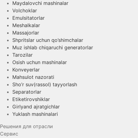
Maydalovchi mashinalar
Volchoklar
Emulsitatorlar
Meshalkalar
Massajorlar
Shpritslar uchun qo’shimchalar
Muz ishlab chiqaruchi generatorlar
Tarozilar
Osish uchun mashinalar
Konveyerlar
Mahsulot nazorati
Sho’r suv(rassol) tayyorlash
Separatorlar
Etiketirovshiklar
Girlyand ajratgichlar
Yuklash mashinalari
Решения для отрасли
Сервис