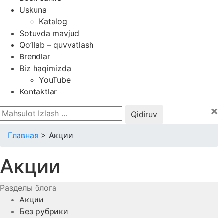
Uskuna
Katalog
Sotuvda mavjud
Qo’llab – quvvatlash
Brendlar
Biz haqimizda
YouTube
Kontaktlar
×
Qidirshish:
Главная
>
Акции
Акции
Разделы блога
Акции
Без рубрики